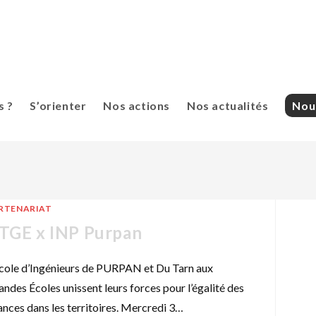
 ?
S’orienter
Nos actions
Nos actualités
Nou
RTENARIAT
TGE x INP Purpan
École d’Ingénieurs de PURPAN et Du Tarn aux
andes Écoles unissent leurs forces pour l’égalité des
ances dans les territoires. Mercredi 3…