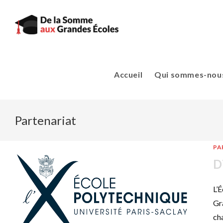
Skip
to
content
Accueil
Qui sommes-nous
Partenariat
PA
D
L’
Gr
ch