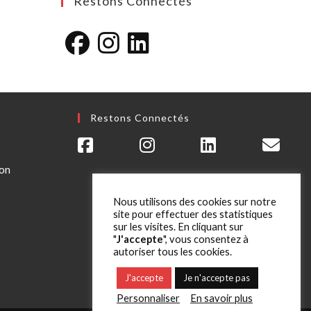
Restons Connectés
S’ouvre
S’ouvre
S’ouvre
dans
dans
dans
un
un
un
Restons Connectés
nouvel
nouvel
nouvel
onglet
onglet
onglet
ion
Nous utilisons des cookies sur notre
site pour effectuer des statistiques
sur les visites. En cliquant sur
"
J'accepte
", vous consentez à
autoriser tous les cookies.
J'accepte
Je n'accepte pas
Personnaliser
En savoir plus